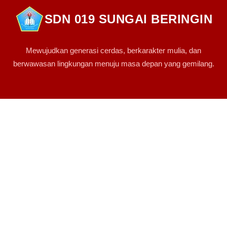
SDN 019 SUNGAI BERINGIN
Mewujudkan generasi cerdas, berkarakter mulia, dan
berwawasan lingkungan menuju masa depan yang gemilang.
PINTASAN LINK
Sambutan Kepsek
Sejarah Singkat
Visi Misi
Arti Lambang
Para Guru