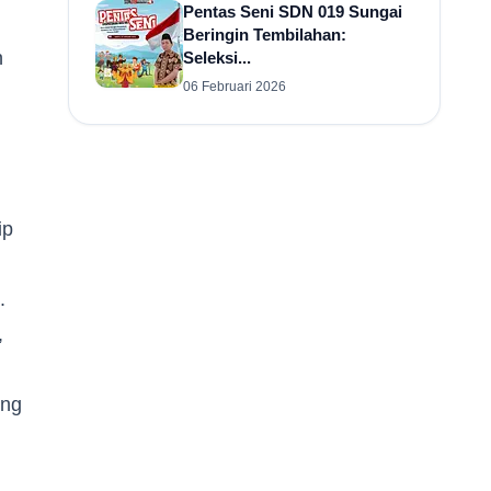
Pentas Seni SDN 019 Sungai
Beringin Tembilahan:
n
Seleksi...
06 Februari 2026
ip
.
,
ung