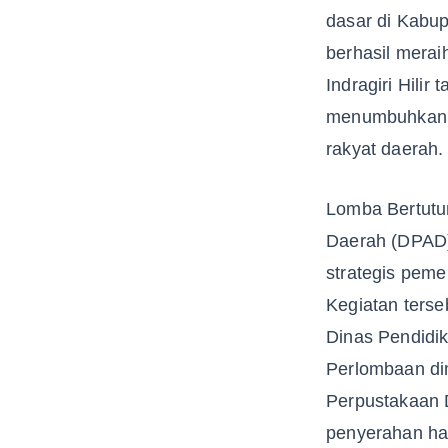
dasar di Kabup
berhasil merai
Indragiri Hili
menumbuhkan bu
rakyat daerah.
Lomba Bertutur
Daerah (DPAD) 
strategis peme
Kegiatan terse
Dinas Pendidik
Perlombaan di
Perpustakaan D
penyerahan ha