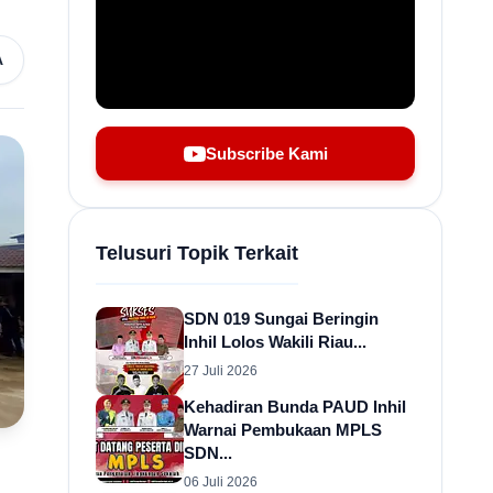
A
Subscribe Kami
Telusuri Topik Terkait
SDN 019 Sungai Beringin
Inhil Lolos Wakili Riau...
27 Juli 2026
Kehadiran Bunda PAUD Inhil
Warnai Pembukaan MPLS
SDN...
06 Juli 2026