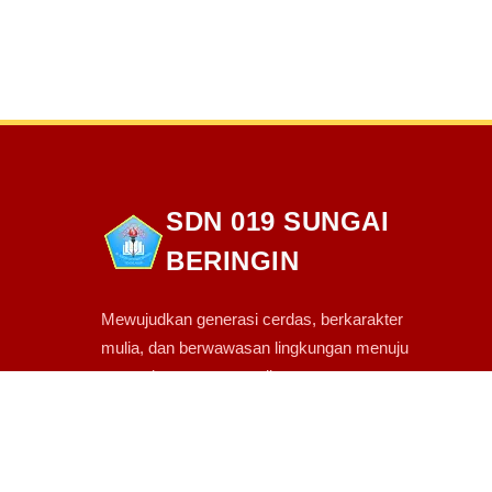
SDN 019 SUNGAI
BERINGIN
Mewujudkan generasi cerdas, berkarakter
mulia, dan berwawasan lingkungan menuju
masa depan yang gemilang.