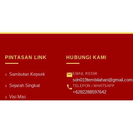
PINTASAN LINK
HUBUNGI KAMI
EMAIL RESMI
Sambutan Kepsek
sdn019tembilahan@gmail.com
Sejarah Singkat
TELEPON / WHATSAPP
+6282288597642
Visi Misi
Arti Lambang
Para Guru