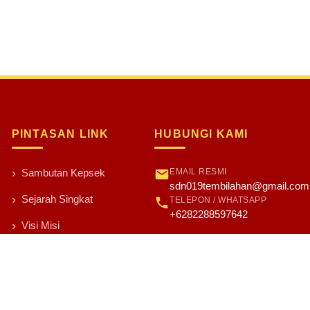
PINTASAN LINK
HUBUNGI KAMI
EMAIL RESMI
Sambutan Kepsek
sdn019tembilahan@gmail.com
Sejarah Singkat
TELEPON / WHATSAPP
+6282288597642
Visi Misi
Arti Lambang
Para Guru