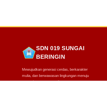
SDN 019 SUNGAI
BERINGIN
Mewujudkan generasi cerdas, berkarakter
mulia, dan berwawasan lingkungan menuju
masa depan yang gemilang.